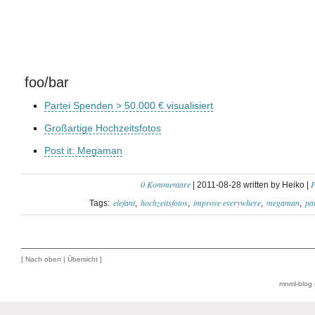
foo/bar
Partei Spenden > 50.000 € visualisiert
Großartige Hochzeitsfotos
Post it: Megaman
0 Kommentare
P
| 2011-08-28 written by Heiko |
elefant
hochzeitsfotos
improve everywhere
megaman
pa
Tags:
[
Nach oben
|
Übersicht
]
mnml-blog