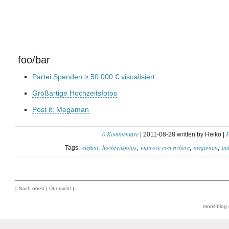
foo/bar
Partei Spenden > 50.000 € visualisiert
Großartige Hochzeitsfotos
Post it: Megaman
0 Kommentare
P
| 2011-08-28 written by Heiko |
elefant
hochzeitsfotos
improve everywhere
megaman
pa
Tags:
[
Nach oben
|
Übersicht
]
mnml-blog