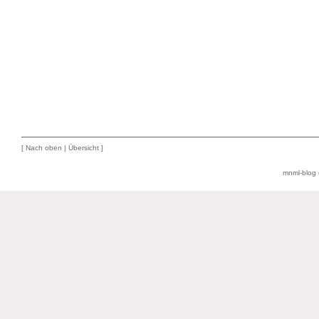
[
Nach oben
|
Übersicht
]
mnml-blog