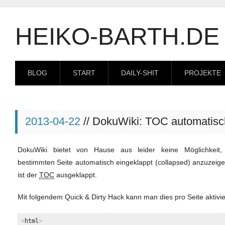
HEIKO-BARTH.DE
BLOG
START
DAILY-SHIT
PROJEKTE
2013-04-22
// DokuWiki: TOC automatisc
DokuWiki bietet von Hause aus leider keine Möglichkei
bestimmten Seite automatisch eingeklappt (collapsed) anzuzeig
ist der
TOC
ausgeklappt.
Mit folgendem Quick & Dirty Hack kann man dies pro Seite aktivi
<
html
>