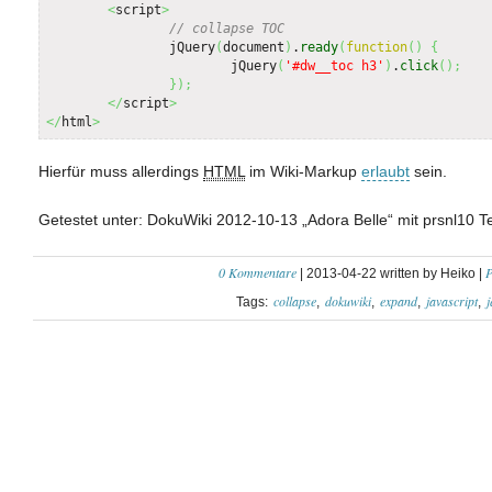
<
script
>
// collapse TOC
		jQuery
(
document
)
.
ready
(
function
(
)
{
			jQuery
(
'#dw__toc h3'
)
.
click
(
)
;
}
)
;
</
script
>
</
html
>
Hierfür muss allerdings
HTML
im Wiki-Markup
erlaubt
sein.
Getestet unter: DokuWiki 2012-10-13 „Adora Belle“ mit prsnl10 T
0 Kommentare
P
| 2013-04-22 written by Heiko |
collapse
dokuwiki
expand
javascript
j
Tags: