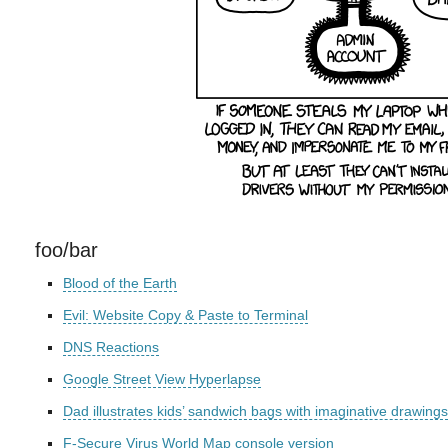
foo/bar
Blood of the Earth
Evil: Website Copy & Paste to Terminal
DNS Reactions
Google Street View Hyperlapse
Dad illustrates kids’ sandwich bags with imaginative drawings
F-Secure Virus World Map console version