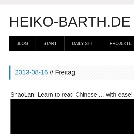
HEIKO-BARTH.DE
BLOG
START
DAILY-SHIT
PROJEKTE
2013-08-16
// Freitag
ShaoLan: Learn to read Chinese ... with ease!