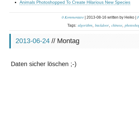
Animals Photoshopped To Create Hilarious New Species
0 Kommentare
P
| 2013-08-16 written by Heiko |
algorithm
backdoor
chinese
photosho
Tags:
2013-06-24
// Montag
Daten sicher löschen ;-)