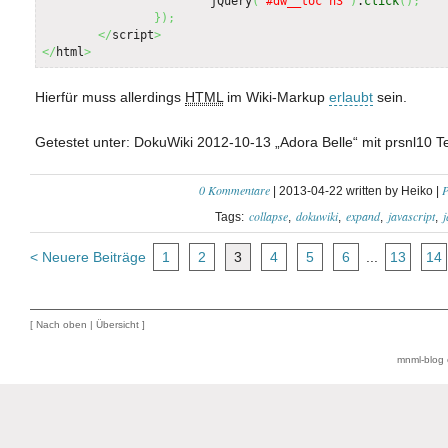
			jQuery
(
'#dw__toc h3'
)
.
click
(
)
;
}
)
;
</
script
>
</
html
>
Hierfür muss allerdings
HTML
im Wiki-Markup
erlaubt
sein.
Getestet unter: DokuWiki 2012-10-13 „Adora Belle“ mit prsnl10 T
0 Kommentare
P
| 2013-04-22 written by Heiko |
collapse
dokuwiki
expand
javascript
j
Tags:
< Neuere Beiträge
1
2
3
4
5
6
...
13
14
[
Nach oben
|
Übersicht
]
mnml-blog