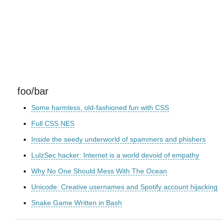
foo/bar
Some harmless, old-fashioned fun with CSS
Full CSS NES
Inside the seedy underworld of spammers and phishers
LulzSec hacker: Internet is a world devoid of empathy
Why No One Should Mess With The Ocean
Unicode: Creative usernames and Spotify account hijacking
Snake Game Written in Bash