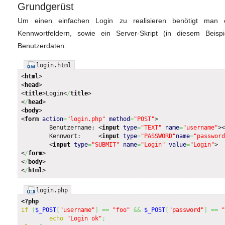
Grundgerüst
Um einen einfachen Login zu realisieren benötigt man
Kennwortfeldern, sowie ein Server-Skript (in diesem Beisp
Benutzerdaten:
login.html
<
html
>
<
head
>
<
title
>
Login
<
/
title
>
<
/
head
>
<
body
>
<
form
action
=
"login.php"
method
=
"POST"
>

	Benutzername: 
<
input
type
=
"TEXT"
name
=
"username"
><
	Kennwort:     
<
input
type
=
"PASSWORD"
name
=
"password
<
input
type
=
"SUBMIT"
name
=
"Login"
value
=
"Login"
>
<
/
form
>
<
/
body
>
<
/
html
>
login.php
<?php
if
(
$_POST
[
"username"
]
==
"foo"
&&
$_POST
[
"password"
]
==
"
echo
"Login ok"
;