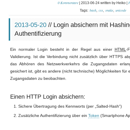
0 Kommentare
P
| 2013-06-24 written by Heiko |
bash
css
snake
unicode
Tags:
2013-05-20
// Login absichern mit Hashi
Authentifizierung
Ein normaler Login besteht in der Regel aus einer
HTML
-
Validierung. Ist die Verbindung nicht zusätzlich über HTTPS ab
das Abhören des Netzwerkverkehrs die Zugangsdaten erlan
gesichert ist, gibt es andere (nicht technische) Möglichkeiten für 
Zugangsdaten zu beobachten.
Einen HTTP Login absichern:
Sichere Übertragung des Kennworts (per „Salted-Hash“)
Zusätzliche Authentifizierung über ein
Token
(Smartphone Ap