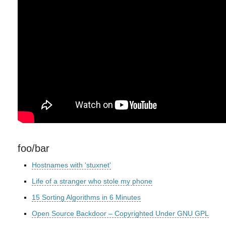
foo/bar
Hostnames with 'stuxnet'
Life of a stranger who stole my phone
15 Sorting Algorithms in 6 Minutes
Open Source Backdoor – Copyrighted Under GNU GPL