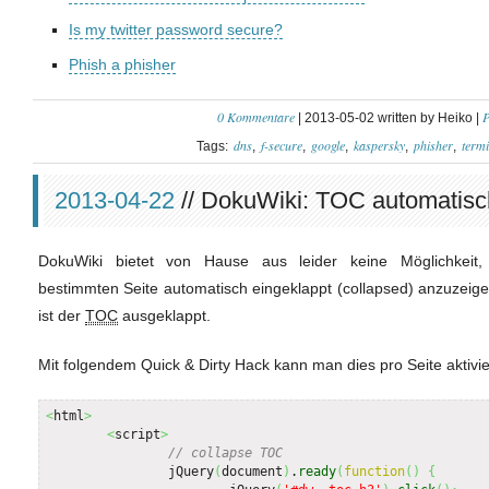
Is my twitter password secure?
Phish a phisher
0 Kommentare
P
| 2013-05-02 written by Heiko |
dns
f-secure
google
kaspersky
phisher
termi
Tags:
2013-04-22
// DokuWiki: TOC automatisc
DokuWiki bietet von Hause aus leider keine Möglichkei
bestimmten Seite automatisch eingeklappt (collapsed) anzuzeig
ist der
TOC
ausgeklappt.
Mit folgendem Quick & Dirty Hack kann man dies pro Seite aktivi
<
html
>
<
script
>
// collapse TOC
		jQuery
(
document
)
.
ready
(
function
(
)
{