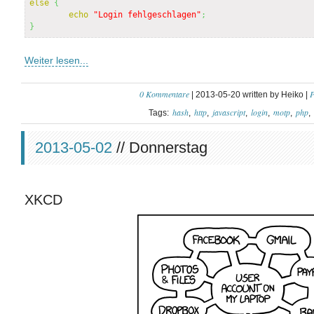
else
{
echo
"Login fehlgeschlagen"
;
}
Weiter lesen...
0 Kommentare
P
| 2013-05-20 written by Heiko |
hash
http
javascript
login
motp
php
Tags:
2013-05-02
// Donnerstag
XKCD