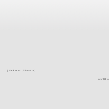
[
Nach oben
|
Übersicht
]
prsnl10 