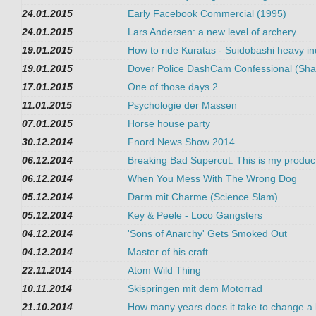
24.01.2015
Early Facebook Commercial (1995)
24.01.2015
Lars Andersen: a new level of archery
19.01.2015
How to ride Kuratas - Suidobashi heavy in
19.01.2015
Dover Police DashCam Confessional (Shak
17.01.2015
One of those days 2
11.01.2015
Psychologie der Massen
07.01.2015
Horse house party
30.12.2014
Fnord News Show 2014
06.12.2014
Breaking Bad Supercut: This is my produc
06.12.2014
When You Mess With The Wrong Dog
05.12.2014
Darm mit Charme (Science Slam)
05.12.2014
Key & Peele - Loco Gangsters
04.12.2014
'Sons of Anarchy' Gets Smoked Out
04.12.2014
Master of his craft
22.11.2014
Atom Wild Thing
10.11.2014
Skispringen mit dem Motorrad
21.10.2014
How many years does it take to change a l