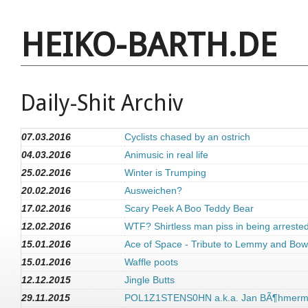
HEIKO-BARTH.DE
Daily-Shit Archiv
07.03.2016
Cyclists chased by an ostrich
04.03.2016
Animusic in real life
25.02.2016
Winter is Trumping
20.02.2016
Ausweichen?
17.02.2016
Scary Peek A Boo Teddy Bear
12.02.2016
WTF? Shirtless man piss in being arreste
15.01.2016
Ace of Space - Tribute to Lemmy and Bow
15.01.2016
Waffle poots
12.12.2015
Jingle Butts
29.11.2015
POL1Z1STENS0HN a.k.a. Jan BÃ¶hmerman