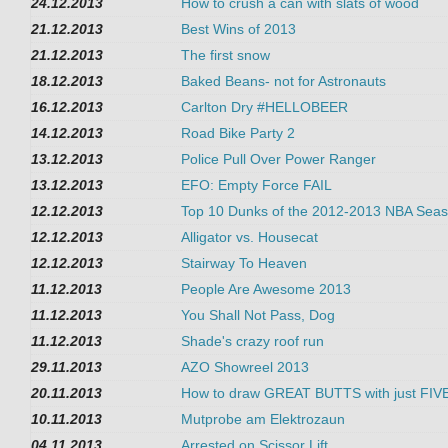
24.12.2013
How to crush a can with slats of wood
21.12.2013
Best Wins of 2013
21.12.2013
The first snow
18.12.2013
Baked Beans- not for Astronauts
16.12.2013
Carlton Dry #HELLOBEER
14.12.2013
Road Bike Party 2
13.12.2013
Police Pull Over Power Ranger
13.12.2013
EFO: Empty Force FAIL
12.12.2013
Top 10 Dunks of the 2012-2013 NBA Sea
12.12.2013
Alligator vs. Housecat
12.12.2013
Stairway To Heaven
11.12.2013
People Are Awesome 2013
11.12.2013
You Shall Not Pass, Dog
11.12.2013
Shade's crazy roof run
29.11.2013
AZO Showreel 2013
20.11.2013
How to draw GREAT BUTTS with just FIV
10.11.2013
Mutprobe am Elektrozaun
04.11.2013
Arrested on Scissor Lift