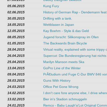
05.06.2015
Kung Fury
02.06.2015
History of German Rap - Dendemann fea
30.05.2015
Drifting with a tank.
18.05.2015
Wettblasen in Japan
12.05.2015
Kay Boehm - Style & das Geld
08.05.2015
Jugend forscht: Silikonspray im Ofen
01.05.2015
The Backwards Brain Bicycle
28.04.2015
Virtual reality, explained with some trippy o
26.04.2015
Supercut: Die Bundesregierung hat nicht
25.04.2015
Marilyn Manson meets Ska
13.04.2015
GoPro Line of the Winter
09.04.2015
PrÃ€ludium und Fuge C-Dur BWV 846 vo
28.03.2015
Guns With History
24.03.2015
Office Pet Gone Wrong
14.02.2015
I don't care fore anyone else, I drive wher
13.02.2015
Bier in's Stadion schmuggeln
24.01.2015
Remco - Baby Laugh'a'Lot Original Comme