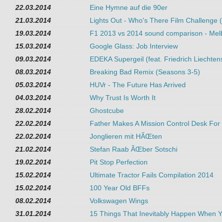
22.03.2014
Eine Hymne auf die 90er
21.03.2014
Lights Out - Who's There Film Challenge 
19.03.2014
F1 2013 vs 2014 sound comparison - Mel
15.03.2014
Google Glass: Job Interview
09.03.2014
EDEKA Supergeil (feat. Friedrich Liechten
08.03.2014
Breaking Bad Remix (Seasons 3-5)
05.03.2014
HUVr - The Future Has Arrived
04.03.2014
Why Trust Is Worth It
28.02.2014
Ghostcube
22.02.2014
Father Makes A Mission Control Desk For
22.02.2014
Jonglieren mit HÃŒten
21.02.2014
Stefan Raab ÃŒber Sotschi
19.02.2014
Pit Stop Perfection
15.02.2014
Ultimate Tractor Fails Compilation 2014
15.02.2014
100 Year Old BFFs
08.02.2014
Volkswagen Wings
31.01.2014
15 Things That Inevitably Happen When Y