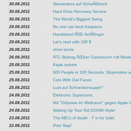
30.08.2011
Stewardess auf SchwÃ€bisch
30.08.2011
Hard Drive Recovery Service
30.08.2011
The World's Biggest Swing
29.08.2011
No one can beat Kasparov
29.08.2011
Handstand fÃŒr AnfÃ€nger
29.08.2011
Let's start with 100 $
26.08.2011
ohne worte
26.08.2011
RTL-Beitrag ÃŒber Gamescom ruft Medie
25.08.2011
Kajak extrem
25.08.2011
500 People in 100 Seconds: Stopmotion w
25.08.2011
Cats With Owl Faces
25.08.2011
Lust auf Schneckensuppe?
24.08.2011
Elektronic Supersonic
24.08.2011
Mit "Odyssee im Weltraum" gegen Apple
24.08.2011
Waking Up Your Kid DOOM-Style!
23.08.2011
The ABCs of death - T is for toilet
22.08.2011
iPad Slap!