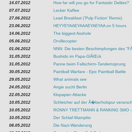
14.07.2012
How far will you go for Fantastic Delites?
07.07.2012
Lecker Kaffee
27.06.2012
Lead Breakfast ('Pulp Fiction' Remix)
23.06.2012
HEYYEYAAEYAAAEYAEYAA on 5 hours
14.06.2012
The biggest Asshole
05.06.2012
Orvillecopter
01.06.2012
NNN: Die besten Beschimpfungen des "FÃ
31.05.2012
Bushido im Papa-GlÃŒck
31.05.2012
Panne beim Fallschirm-Tandemsprung
30.05.2012
Paintball Warfare - Epic Paintball Battle
29.05.2012
What animals see
24.05.2012
Angie sucht Berlin
22.05.2012
Klopapier-Attacke
10.05.2012
Schleicher auf der Ã�berholspur verarsc
10.05.2012
RONNY TRETTMANN & RANKING SMO - Gu
10.05.2012
Der Schlaf-Mampfer
08.05.2012
Die Nazi-Wanderung