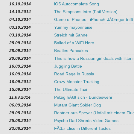
16.10.2014
iOS Autocomplete Song
14.10.2014
The Simpsons Intro (Fail Version)
04.10.2014
Game of Phones - iPhone6-JÃŒnger trifft
03.10.2014
Yummy mayonnaise
03.10.2014
Streich mit Sahne
28.09.2014
Ballad of a WiFi Hero
28.09.2014
Beatles Pancakes
20.09.2014
This is how a Russian girl deals with litteri
16.09.2014
Juggling Battle
16.09.2014
Road Rage in Russia
16.09.2014
Crazy Monster Trucking
15.09.2014
The Ultimate Taxi
11.09.2014
Pelzig hÃ€lt sich - Bundeswehr
06.09.2014
Mutant Giant Spider Dog
29.08.2014
Rentner aus Speyer (Unfall mit einem Flu
25.08.2014
Psycho Dad Shreds Video Games
23.08.2014
FÃŒr Elise in Different Tastes