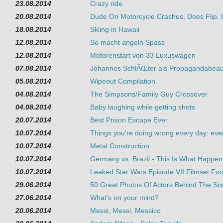
23.08.2014
Crazy ride
20.08.2014
Dude On Motorcycle Crashes, Does Flip, 
18.08.2014
Skiing in Hawaii
12.08.2014
So macht angeln Spass
12.08.2014
Motorenstart von 33 Luxuswagen
07.08.2014
Johannes SchlÃŒter als Propagandabeauf
05.08.2014
Wipeout Compilation
04.08.2014
The Simpsons/Family Guy Crossover
04.08.2014
Baby laughing while getting shots
20.07.2014
Best Prison Escape Ever
10.07.2014
Things you're doing wrong every day: ever
10.07.2014
Metal Construction
10.07.2014
Germany vs. Brazil - This Is What Happe
10.07.2014
Leaked Star Wars Episode VII Filmset Foo
29.06.2014
50 Great Photos Of Actors Behind The Sc
27.06.2014
What's on your mind?
20.06.2014
Messi, Messi, Messico