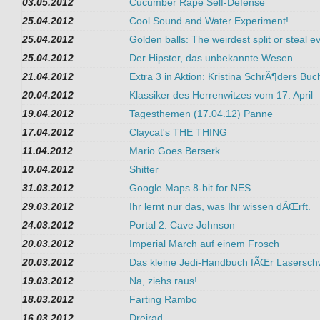
03.05.2012
Cucumber Rape Self-Defense
25.04.2012
Cool Sound and Water Experiment!
25.04.2012
Golden balls: The weirdest split or steal ev
25.04.2012
Der Hipster, das unbekannte Wesen
21.04.2012
Extra 3 in Aktion: Kristina SchrÃ¶ders Buc
20.04.2012
Klassiker des Herrenwitzes vom 17. April
19.04.2012
Tagesthemen (17.04.12) Panne
17.04.2012
Claycat's THE THING
11.04.2012
Mario Goes Berserk
10.04.2012
Shitter
31.03.2012
Google Maps 8-bit for NES
29.03.2012
Ihr lernt nur das, was Ihr wissen dÃŒrft.
24.03.2012
Portal 2: Cave Johnson
20.03.2012
Imperial March auf einem Frosch
20.03.2012
Das kleine Jedi-Handbuch fÃŒr Lasersch
19.03.2012
Na, ziehs raus!
18.03.2012
Farting Rambo
16.03.2012
Dreirad