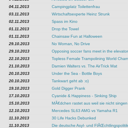
04.11.2013
Campingplatz Toilettenfrau
03.11.2013
Wirtschaftsexperte Heinz Strunk
02.11.2013
Spass im Kino
01.11.2013
Drop the Towel
01.11.2013
Chainsaw Fun at Halloween
29.10.2013
No Woman, No Drive
29.10.2013
Opposing soccer fans meet in the elevato
22.10.2013
Topless Female Trampolining World Cham
21.10.2013
Damien Walters vs. The AirTrick Mat
20.10.2013
Under the Sea - Bottle Boys
20.10.2013
Tankwart geht ab :o)
19.10.2013
Gold Digger Prank
17.10.2013
Cyanide & Happiness - Sinking Ship
15.10.2013
MÃ€dchen rastet aus weil sie nicht singen
12.10.2013
Mercedes SL63 AMG vs Yamaha R1
11.10.2013
30 Life Hacks Debunked
11.10.2013
Die deutsche Asyl- und FlÃŒchtlingspoliti