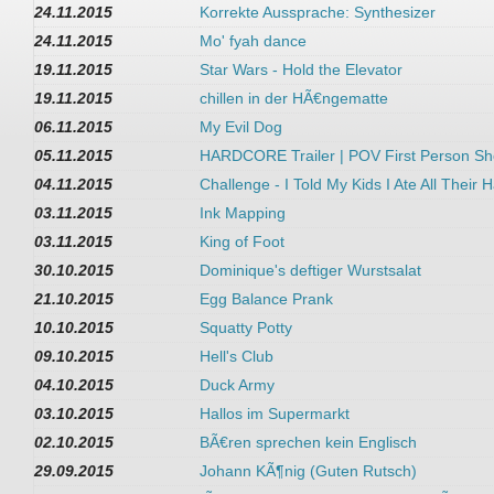
24.11.2015
Korrekte Aussprache: Synthesizer
24.11.2015
Mo' fyah dance
19.11.2015
Star Wars - Hold the Elevator
19.11.2015
chillen in der HÃ€ngematte
06.11.2015
My Evil Dog
05.11.2015
HARDCORE Trailer | POV First Person Sh
04.11.2015
Challenge - I Told My Kids I Ate All Their
03.11.2015
Ink Mapping
03.11.2015
King of Foot
30.10.2015
Dominique's deftiger Wurstsalat
21.10.2015
Egg Balance Prank
10.10.2015
Squatty Potty
09.10.2015
Hell's Club
04.10.2015
Duck Army
03.10.2015
Hallos im Supermarkt
02.10.2015
BÃ€ren sprechen kein Englisch
29.09.2015
Johann KÃ¶nig (Guten Rutsch)