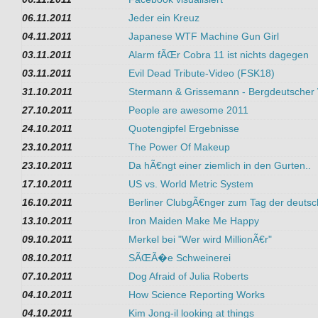
06.11.2011
Jeder ein Kreuz
04.11.2011
Japanese WTF Machine Gun Girl
03.11.2011
Alarm fÃŒr Cobra 11 ist nichts dagegen
03.11.2011
Evil Dead Tribute-Video (FSK18)
31.10.2011
Stermann & Grissemann - Bergdeutscher
27.10.2011
People are awesome 2011
24.10.2011
Quotengipfel Ergebnisse
23.10.2011
The Power Of Makeup
23.10.2011
Da hÃ€ngt einer ziemlich in den Gurten..
17.10.2011
US vs. World Metric System
16.10.2011
Berliner ClubgÃ€nger zum Tag der deutsc
13.10.2011
Iron Maiden Make Me Happy
09.10.2011
Merkel bei "Wer wird MillionÃ€r"
08.10.2011
SÃŒÃ�e Schweinerei
07.10.2011
Dog Afraid of Julia Roberts
04.10.2011
How Science Reporting Works
04.10.2011
Kim Jong-il looking at things