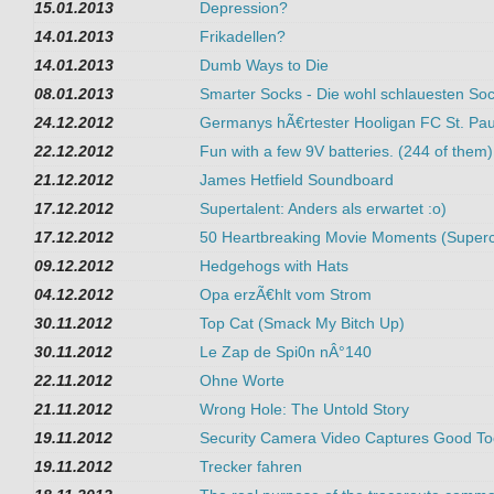
15.01.2013
Depression?
14.01.2013
Frikadellen?
14.01.2013
Dumb Ways to Die
08.01.2013
Smarter Socks - Die wohl schlauesten Soc
24.12.2012
Germanys hÃ€rtester Hooligan FC St. Pauli
22.12.2012
Fun with a few 9V batteries. (244 of them)
21.12.2012
James Hetfield Soundboard
17.12.2012
Supertalent: Anders als erwartet :o)
17.12.2012
50 Heartbreaking Movie Moments (Superc
09.12.2012
Hedgehogs with Hats
04.12.2012
Opa erzÃ€hlt vom Strom
30.11.2012
Top Cat (Smack My Bitch Up)
30.11.2012
Le Zap de Spi0n nÂ°140
22.11.2012
Ohne Worte
21.11.2012
Wrong Hole: The Untold Story
19.11.2012
Security Camera Video Captures Good To
19.11.2012
Trecker fahren