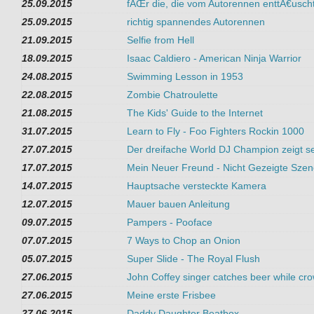
25.09.2015
fÃŒr die, die vom Autorennen enttÃ€usch
25.09.2015
richtig spannendes Autorennen
21.09.2015
Selfie from Hell
18.09.2015
Isaac Caldiero - American Ninja Warrior
24.08.2015
Swimming Lesson in 1953
22.08.2015
Zombie Chatroulette
21.08.2015
The Kids' Guide to the Internet
31.07.2015
Learn to Fly - Foo Fighters Rockin 1000
27.07.2015
Der dreifache World DJ Champion zeigt sei
17.07.2015
Mein Neuer Freund - Nicht Gezeigte Sze
14.07.2015
Hauptsache versteckte Kamera
12.07.2015
Mauer bauen Anleitung
09.07.2015
Pampers - Pooface
07.07.2015
7 Ways to Chop an Onion
05.07.2015
Super Slide - The Royal Flush
27.06.2015
John Coffey singer catches beer while crow
27.06.2015
Meine erste Frisbee
27.06.2015
Daddy Daughter Beatbox