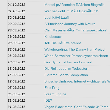
04.10.2011
Merkel prÃ€sentiert RÃ¶slers Biografie
01.10.2011
Wer hat wohl im MÃŒll gewÃŒhlt?
30.09.2011
Lauf Kitty! Lauf!
29.09.2011
A Timelapse Journey with Nature
29.09.2011
Chin Meyer erklÃ€rt "Finanzspekulation"
29.09.2011
Kinobesuch
28.09.2011
Toll! Die HÃŒtte brennt
28.09.2011
Wakeboarding: The Danny Harf Project
28.09.2011
Wenn Schweizer Pornos synchronisieren
18.09.2011
Beardyman at his random best
18.09.2011
Die Rolltreppe im Todesstern
15.09.2011
Extreme Sports Compilation
12.09.2011
Britische Umfrage: Internet wichtiger als 
05.09.2011
Epic Frog
05.09.2011
Steam Engine
31.08.2011
IDE?
31.08.2011
Vegan Black Metal Chef Episode 3: Temp