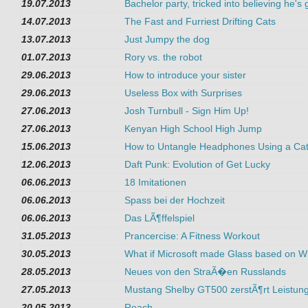
19.07.2013
Bachelor party, tricked into believing he'
14.07.2013
The Fast and Furriest Drifting Cats
13.07.2013
Just Jumpy the dog
01.07.2013
Rory vs. the robot
29.06.2013
How to introduce your sister
29.06.2013
Useless Box with Surprises
27.06.2013
Josh Turnbull - Sign Him Up!
27.06.2013
Kenyan High School High Jump
15.06.2013
How to Untangle Headphones Using a Ca
12.06.2013
Daft Punk: Evolution of Get Lucky
06.06.2013
18 Imitationen
06.06.2013
Spass bei der Hochzeit
06.06.2013
Das LÃ¶ffelspiel
31.05.2013
Prancercise: A Fitness Workout
30.05.2013
What if Microsoft made Glass based on 
28.05.2013
Neues von den StraÃ�en Russlands
27.05.2013
Mustang Shelby GT500 zerstÃ¶rt Leistun
20.05.2013
Reach