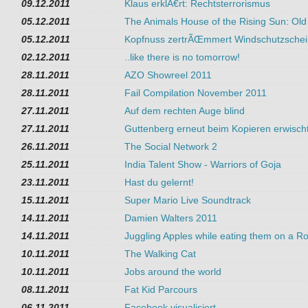
09.12.2011
Klaus erklÃ€rt: Rechtsterrorismus
05.12.2011
The Animals House of the Rising Sun: Ol
05.12.2011
Kopfnuss zertrÃŒmmert Windschutzsche
02.12.2011
..like there is no tomorrow!
28.11.2011
AZO Showreel 2011
28.11.2011
Fail Compilation November 2011
27.11.2011
Auf dem rechten Auge blind
27.11.2011
Guttenberg erneut beim Kopieren erwischt
26.11.2011
The Social Network 2
25.11.2011
India Talent Show - Warriors of Goja
23.11.2011
Hast du gelernt!
15.11.2011
Super Mario Live Soundtrack
14.11.2011
Damien Walters 2011
14.11.2011
Juggling Apples while eating them on a Ro
10.11.2011
The Walking Cat
10.11.2011
Jobs around the world
08.11.2011
Fat Kid Parcours
06.11.2011
Facebook visualisiert