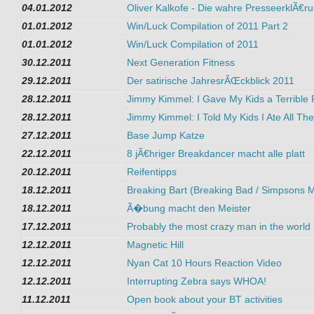
04.01.2012
Oliver Kalkofe - Die wahre PresseerklÃ€ru
01.01.2012
Win/Luck Compilation of 2011 Part 2
01.01.2012
Win/Luck Compilation of 2011
30.12.2011
Next Generation Fitness
29.12.2011
Der satirische JahresrÃŒckblick 2011
28.12.2011
Jimmy Kimmel: I Gave My Kids a Terrible 
28.12.2011
Jimmy Kimmel: I Told My Kids I Ate All Th
27.12.2011
Base Jump Katze
22.12.2011
8 jÃ€hriger Breakdancer macht alle platt
20.12.2011
Reifentipps
18.12.2011
Breaking Bart (Breaking Bad / Simpsons 
18.12.2011
Ã�bung macht den Meister
17.12.2011
Probably the most crazy man in the world
12.12.2011
Magnetic Hill
12.12.2011
Nyan Cat 10 Hours Reaction Video
12.12.2011
Interrupting Zebra says WHOA!
11.12.2011
Open book about your BT activities