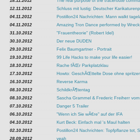
18.11.2012
The real purpose of the traceroute comm
12.11.2012
Schluss mit lustig: Deutscher Karikaturen
04.11.2012
Postillon24 Nachrichten: Mann walkt tagel
04.11.2012
Amazing Tron Dance performed by Wreck
31.10.2012
"Frauentheorie" (Robert Idel)
30.10.2012
Der neue DUDEN
29.10.2012
Felix Baumgartner - Portrait
19.10.2012
99 Life Hacks to make your life easier!
18.10.2012
Rache fÃŒr Parkplatzklau
17.10.2012
Howto: GeschÃŒttelte Dose ohne spritze
16.10.2012
Reverse Karma
08.10.2012
SchildkrÃ¶tentag
08.10.2012
Sascha Grammel & Frederic Freiherr vom 
07.10.2012
Danger 5 Trailer
06.10.2012
"Wenn ich Sie wÃ€re" auf der IFA
04.10.2012
Kurt Beck: Einfach mal 's Maul halten
02.10.2012
Postillon24 Nachrichten: Topfpflanze tot, 
28.09.2012
yeah