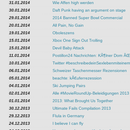
31.01.2014
Wie Affen high werden
30.01.2014
Daft Punk having an argument on stage
29.01.2014
2014 Banned Super Bowl Commercial
20.01.2014
All Pain, No Gain
19.01.2014
Oboleszens
15.01.2014
Xbox One Sign Out Trolling
15.01.2014
Devil Baby Attack
11.01.2014
Postillon24 Nachrichten: KÃ¶lner Dom Ã
10.01.2014
Twitter #beschreibedeinSexlebenmiteinemF
06.01.2014
Schweizer Taschenmesser Rezensionen
05.01.2014
beachte: kÃ€uferrezession
04.01.2014
Ski Jumping Pairs
02.01.2014
Alle #MovieRoundUp-Beleidigungen 2013
01.01.2014
2013: What Brought Us Together
30.12.2013
Ultimate Fails Compilation 2013
29.12.2013
Flula in Germany
24.12.2013
I believe I can fly