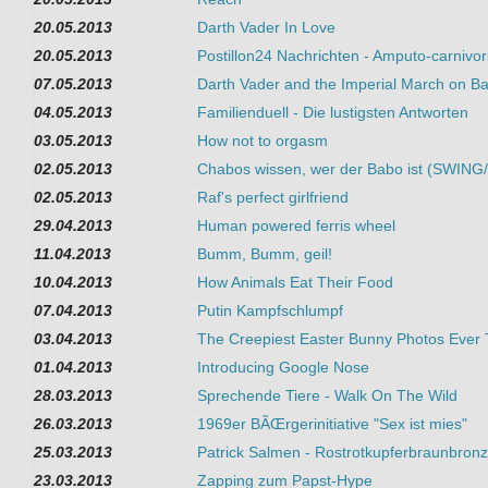
20.05.2013
Darth Vader In Love
20.05.2013
Postillon24 Nachrichten - Amputo-carnivor
07.05.2013
Darth Vader and the Imperial March on B
04.05.2013
Familienduell - Die lustigsten Antworten
03.05.2013
How not to orgasm
02.05.2013
Chabos wissen, wer der Babo ist (SWIN
02.05.2013
Raf's perfect girlfriend
29.04.2013
Human powered ferris wheel
11.04.2013
Bumm, Bumm, geil!
10.04.2013
How Animals Eat Their Food
07.04.2013
Putin Kampfschlumpf
03.04.2013
The Creepiest Easter Bunny Photos Ever
01.04.2013
Introducing Google Nose
28.03.2013
Sprechende Tiere - Walk On The Wild
26.03.2013
1969er BÃŒrgerinitiative "Sex ist mies"
25.03.2013
Patrick Salmen - Rostrotkupferbraunbron
23.03.2013
Zapping zum Papst-Hype