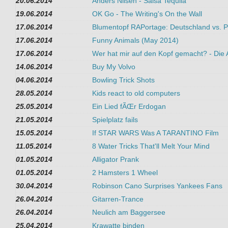
20.06.2014
Anders Nilsen - Salsa Tequila
19.06.2014
OK Go - The Writing's On the Wall
17.06.2014
Blumentopf RAPortage: Deutschland vs. P
17.06.2014
Funny Animals (May 2014)
17.06.2014
Wer hat mir auf den Kopf gemacht? - Die
14.06.2014
Buy My Volvo
04.06.2014
Bowling Trick Shots
28.05.2014
Kids react to old computers
25.05.2014
Ein Lied fÃŒr Erdogan
21.05.2014
Spielplatz fails
15.05.2014
If STAR WARS Was A TARANTINO Film
11.05.2014
8 Water Tricks That'll Melt Your Mind
01.05.2014
Alligator Prank
01.05.2014
2 Hamsters 1 Wheel
30.04.2014
Robinson Cano Surprises Yankees Fans
26.04.2014
Gitarren-Trance
26.04.2014
Neulich am Baggersee
25.04.2014
Krawatte binden