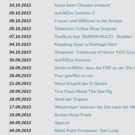
10.10.2013
Katze beim Cheaten erwischt
09.10.2013
tschÃŒss Sommer 2
09.10.2013
Frauen und MÃ€nner in der Kneipe
09.10.2013
Telekinetic Coffee Shop Surprise
07.10.2013
DeeBuzz feat SKARRA MUCCI - Bubbler - 
04.10.2013
Kayaking Down a Drainage Ditch
04.10.2013
Simpsons: Treehouse of Horror XXIV Couc
30.09.2013
tschÃŒss Sommer
26.09.2013
Dimitri erfÃ€hrt, dass die FDP an der 5%-
26.09.2013
Peer gehÃ¶rt zu mir
21.09.2013
Heinz Erhardt der G-Sketch
20.09.2013
True Facts About The Sea Pig
18.09.2013
Streit der Organe
17.09.2013
Wischmeyer Visionen die Zeit nach der W
15.09.2013
Broken Nose Prank
04.09.2013
Squirrel
04.09.2013
Mario Paint Composer: Get Lucky