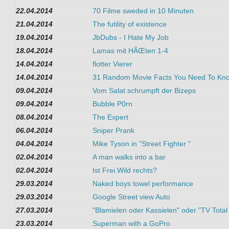
22.04.2014
70 Filme sweded in 10 Minuten
21.04.2014
The futility of existence
19.04.2014
JbDubs - I Hate My Job
18.04.2014
Lamas mit HÃŒten 1-4
14.04.2014
flotter Vierer
14.04.2014
31 Random Movie Facts You Need To Kn
09.04.2014
Vom Salat schrumpft der Bizeps
09.04.2014
Bubble P0rn
08.04.2014
The Expert
06.04.2014
Sniper Prank
04.04.2014
Mike Tyson in "Street Fighter "
02.04.2014
A man walks into a bar
02.04.2014
Ist Frei.Wild rechts?
29.03.2014
Naked boys towel performance
29.03.2014
Google Street view Auto
27.03.2014
"Blamielen oder Kassielen" oder "TV Tot
23.03.2014
Superman with a GoPro